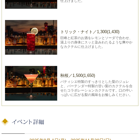
仕上げました。
トリック・ナイト／1,300(1,430)
巨峰と紅茶のお酒をレモンとソーダで合わせ、
湯上りの身体にスッと染みわたるような爽やか
なカクテルに仕上げました。
秋桜／1,500(1,650)
パティシエ特製のすっきりとした梨のジュレ
と、バーテンダー特製の甘い梨のカクテルを合
せたコラボレーションカクテルです。口の中い
っぱいに広がる梨の風味をお愉しみください。