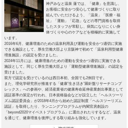
神戸みなと温泉 蓮では、「健康」を意識し、
お客様に安全かつ安心して健康づくりに取り
組んでいただけるよう、「温泉」「医療・福
祉」「運動」「応急」などの専門資格を取得
したスタッフが常駐し、病気になりにくい身
体づくりや心のケアなどを積極的に実施して
います。
2016年6月、健康増進のための温泉利用及び運動を安全かつ適切に実施
できる施設として、厚生労働大臣より京阪神で初めて「温泉利用型健康
増進施設」の認定を受けました。
2024年11月には、健康増進のための運動を安全かつ適切に実施できる
施設として、同じく厚生労働大臣より「運動型健康増進施設」の認定を
受けました。
双方で認定を受けているのは西日本初、全国でも2例目です。
また、理化学研究所が推進する「健康“生き活き”羅針盤リサーチコンプ
レックス」への参画や、経済産業省の健康寿命延伸産業創出事業として
認証基準の策定が行われ、日本規格協会などが設立した「ヘルスツーリ
ズム認証委員会」が2018年4月から始めた認証制度「ヘルスツーリズム
認証」を取得したり、ランニングプログラムが内閣官房創設の
「beyond2020マイベストプログラム」に選出されたりするなど、温泉
を通じて、健康増進を後押しする取り組みも強化しています。