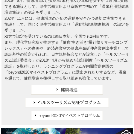
2016年6月、健康増進のための温泉利用及び運動を安全かつ適切に実施
できる施設として、厚生労働大臣より京阪神で初めて「温泉利用型健康
増進施設」の認定を受けました。
2024年11月には、健康増進のための運動を安全かつ適切に実施できる
施設として、同じく厚生労働大臣より「運動型健康増進施設」の認定を
受けました。
双方で認定を受けているのは西日本初、全国でも2例目です。
また、理化学研究所が推進する「健康“生き活き”羅針盤リサーチコンプ
レックス」への参画や、経済産業省の健康寿命延伸産業創出事業として
認証基準の策定が行われ、日本規格協会などが設立した「ヘルスツーリ
ズム認証委員会」が2018年4月から始めた認証制度「ヘルスツーリズム
認証」を取得したり、ランニングプログラムが内閣官房創設の
「beyond2020マイベストプログラム」に選出されたりするなど、温泉
を通じて、健康増進を後押しする取り組みも強化しています。