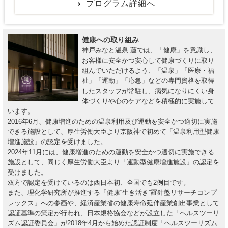
プログラム詳細へ
健康への取り組み
神戸みなと温泉 蓮では、「健康」を意識し、
お客様に安全かつ安心して健康づくりに取り
組んでいただけるよう、「温泉」「医療・福
祉」「運動」「応急」などの専門資格を取得
したスタッフが常駐し、病気になりにくい身
体づくりや心のケアなどを積極的に実施して
います。
2016年6月、健康増進のための温泉利用及び運動を安全かつ適切に実施
できる施設として、厚生労働大臣より京阪神で初めて「温泉利用型健康
増進施設」の認定を受けました。
2024年11月には、健康増進のための運動を安全かつ適切に実施できる
施設として、同じく厚生労働大臣より「運動型健康増進施設」の認定を
受けました。
双方で認定を受けているのは西日本初、全国でも2例目です。
また、理化学研究所が推進する「健康“生き活き”羅針盤リサーチコンプ
レックス」への参画や、経済産業省の健康寿命延伸産業創出事業として
認証基準の策定が行われ、日本規格協会などが設立した「ヘルスツーリ
ズム認証委員会」が2018年4月から始めた認証制度「ヘルスツーリズム