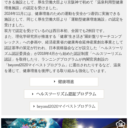
できる施設として、厚生労働大臣より京阪神で初めて「温泉利用型健康
増進施設」の認定を受けました。
2024年11月には、健康増進のための運動を安全かつ適切に実施できる
施設として、同じく厚生労働大臣より「運動型健康増進施設」の認定を
受けました。
双方で認定を受けているのは西日本初、全国でも2例目です。
また、理化学研究所が推進する「健康“生き活き”羅針盤リサーチコンプ
レックス」への参画や、経済産業省の健康寿命延伸産業創出事業として
認証基準の策定が行われ、日本規格協会などが設立した「ヘルスツーリ
ズム認証委員会」が2018年4月から始めた認証制度「ヘルスツーリズム
認証」を取得したり、ランニングプログラムが内閣官房創設の
「beyond2020マイベストプログラム」に選出されたりするなど、温泉
を通じて、健康増進を後押しする取り組みも強化しています。