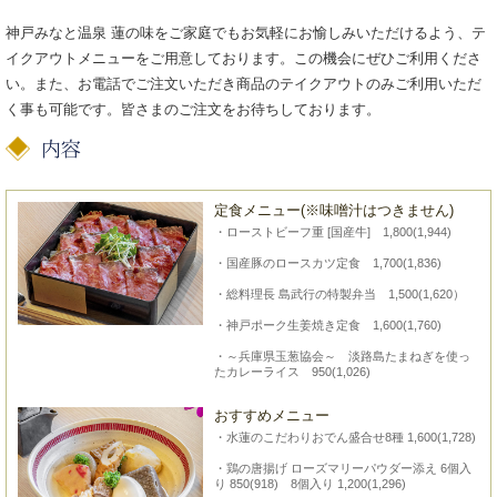
神戸みなと温泉 蓮の味をご家庭でもお気軽にお愉しみいただけるよう、テ
イクアウトメニューをご用意しております。この機会にぜひご利用くださ
い。また、お電話でご注文いただき商品のテイクアウトのみご利用いただ
く事も可能です。皆さまのご注文をお待ちしております。
定食メニュー(※味噌汁はつきません)
・ローストビーフ重 [国産牛] 1,800(1,944)
・国産豚のロースカツ定食 1,700(1,836)
・総料理長 島武行の特製弁当 1,500(1,620）
・神戸ポーク生姜焼き定食 1,600(1,760)
・～兵庫県玉葱協会～ 淡路島たまねぎを使っ
たカレーライス 950(1,026)
おすすめメニュー
・水蓮のこだわりおでん盛合せ8種 1,600(1,728)
・鶏の唐揚げ ローズマリーパウダー添え 6個入
り 850(918) 8個入り 1,200(1,296)