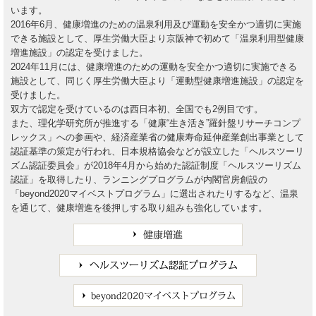
います。
2016年6月、健康増進のための温泉利用及び運動を安全かつ適切に実施
できる施設として、厚生労働大臣より京阪神で初めて「温泉利用型健康
増進施設」の認定を受けました。
2024年11月には、健康増進のための運動を安全かつ適切に実施できる
施設として、同じく厚生労働大臣より「運動型健康増進施設」の認定を
受けました。
双方で認定を受けているのは西日本初、全国でも2例目です。
また、理化学研究所が推進する「健康“生き活き”羅針盤リサーチコンプ
レックス」への参画や、経済産業省の健康寿命延伸産業創出事業として
認証基準の策定が行われ、日本規格協会などが設立した「ヘルスツーリ
ズム認証委員会」が2018年4月から始めた認証制度「ヘルスツーリズム
認証」を取得したり、ランニングプログラムが内閣官房創設の
「beyond2020マイベストプログラム」に選出されたりするなど、温泉
を通じて、健康増進を後押しする取り組みも強化しています。