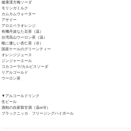
健康漢方梅ソーダ
モリンガミルク
カムカムウォーター
アサイー
アロエベラオレンジ
有機丹波なた豆茶（温）
台湾高山ウーロン茶（温）
喉に優しい杏仁茶（冷）
国産ケールのグリーンティー
オレンジジュース
ジンジャーエール
コカコーラ/カルピスソーダ
リアルゴールド
ウーロン茶
▼アルコールドリンク
生ビール
酒粕の自家製甘酒（温or冷）
ブラックニッカ フリージングハイボール