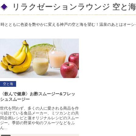
リラクゼーションラウンジ 空と
時とともに色姿を艶やかに変える神戸の空と海を望む！温泉のあとはオーシ
空と海
〈飲んで健康〉お酢スムージー&フレッ
シュスムージー
世代を問わず、多くの人に愛される商品を作
り続けている食品メーカー、ミツカンとの共
同企画レシピと蓮オリジナルレシピのスムー
ジー。季節の野菜や旬のフルーツなどをふ
ん...