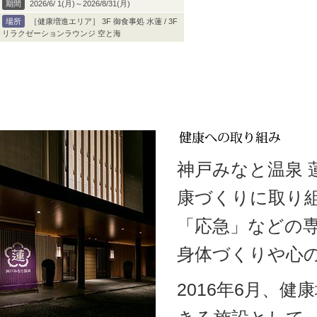
期間
2026/6/ 1(月)～2026/8/31(月)
場所
［健康増進エリア］ 3F 御食事処 水蓮 / 3F
リラクゼーションラウンジ 空と海
神戸みなと温泉
康づくりに取り
「応急」などの
身体づくりや心
2016年6月、