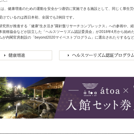
1月には、健康増進のための運動を安全かつ適切に実施できる施設として、同じく厚生
受けているのは西日本初、全国でも2例目です。
研究所が推進する「健康“生き活き”羅針盤リサーチコンプレックス」への参画や、
本規格協会などが設立した「ヘルスツーリズム認証委員会」が2018年4月から始
ムが内閣官房創設の「beyond2020マイベストプログラム」に選出されたりする