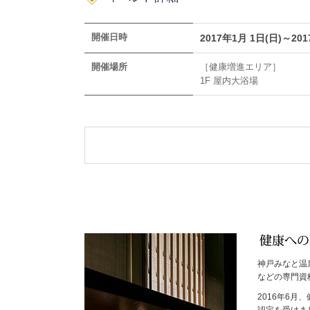
開催日時
2017年1月 1日(日)～20
開催場所
［健康増進エリア］
1F 屋内大浴場
神戸みなと温
などの専門資
2016年6
認定を受けま