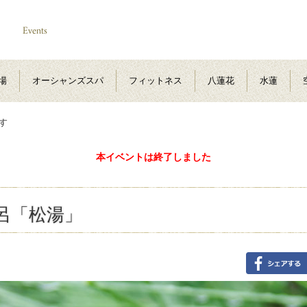
場
オーシャンズスパ
フィットネス
八蓮花
水蓮
す
本イベントは終了しました
呂「松湯」