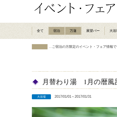
全て
宿泊
万蓮
展望バー
大浴
…ご宿泊の方限定のイベント・フェア情報で
月替わり湯 1月の暦風
2017/01/01～2017/01/31
大浴場