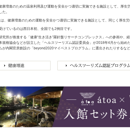
月、健康増進のための温泉利用及び運動を安全かつ適切に実施できる施設として、厚
した。
1月には、健康増進のための運動を安全かつ適切に実施できる施設として、同じく厚生
受けているのは西日本初、全国でも2例目です。
研究所が推進する「健康“生き活き”羅針盤リサーチコンプレックス」への参画や、
本規格協会などが設立した「ヘルスツーリズム認証委員会」が2018年4月から始
ムが内閣官房創設の「beyond2020マイベストプログラム」に選出されたりする