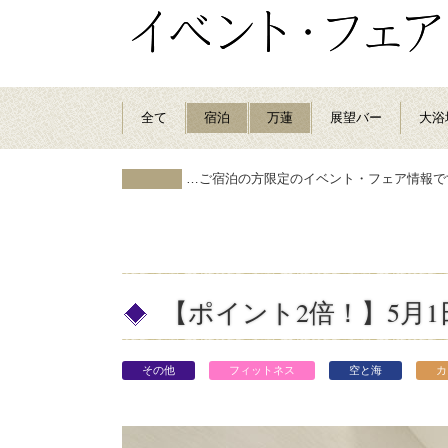
全て
宿泊
万蓮
展望バー
大浴
…ご宿泊の方限定のイベント・フェア情報で
【ポイント2倍！】5月
その他
フィットネス
空と海
カ