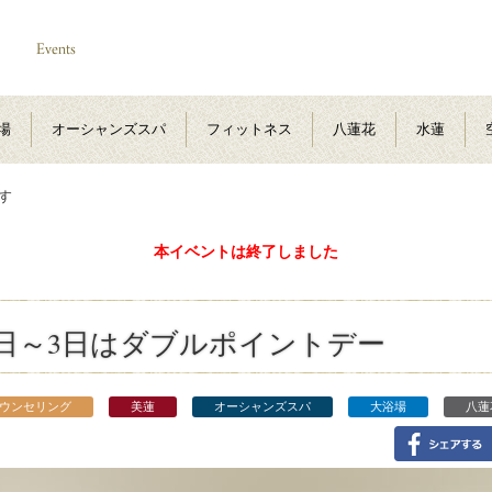
場
オーシャンズスパ
フィットネス
八蓮花
水蓮
す
本イベントは終了しました
1日～3日はダブルポイントデー
ウンセリング
美蓮
オーシャンズスパ
大浴場
八蓮