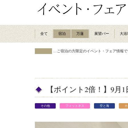
全て
宿泊
万蓮
展望バー
大浴
…ご宿泊の方限定のイベント・フェア情報で
【ポイント2倍！】9月
その他
フィットネス
空と海
カ