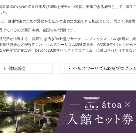
月、健康増進のための温泉利用及び運動を安全かつ適切に実施できる施設として、厚
した。
1月には、健康増進のための運動を安全かつ適切に実施できる施設として、同じく厚生
受けているのは西日本初、全国でも2例目です。
研究所が推進する「健康“生き活き”羅針盤リサーチコンプレックス」への参画や、
本規格協会などが設立した「ヘルスツーリズム認証委員会」が2018年4月から始
ムが内閣官房創設の「beyond2020マイベストプログラム」に選出されたりする