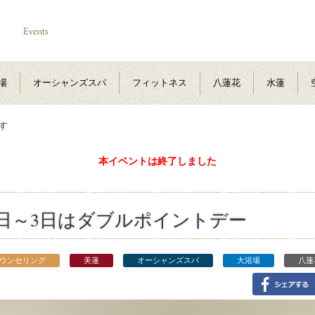
場
オーシャンズスパ
フィットネス
八蓮花
水蓮
す
本イベントは終了しました
1日～3日はダブルポイントデー
ウンセリング
美蓮
オーシャンズスパ
大浴場
八蓮