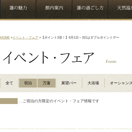
HOME
>
イベント・フェア
>
【ポイント2倍！】6月1日～3日はダブルポイントデー
全て
宿泊
万蓮
展望バー
大浴場
オーシャン
…ご宿泊の方限定のイベント・フェア情報です