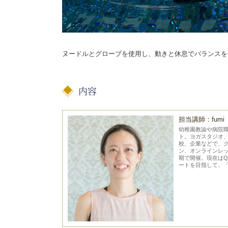
ヌードルとグローブを使用し、動きと休息でバランスを
担当講師：fumi
幼稚園教諭や病院
ト。ヨガスタジオ
校、企業などで、
ン、オンラインレ
期で開催。現在はQO
ートを目指して、「