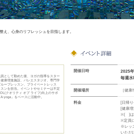
整え、心身のリフレッシュを目指します。
開催日時
2025
職員として勤めた後、ヨガの指導をスター
毎週水曜
、健康増進施設、バレエスタジオ、専門学
グループレッスン、プライベートレッス
ッスンを担当。イベントやセミナーは不定
開催場所
［健康
L(クオリティ オブ ライフ)向上のサポ
A-yoga」をベースに活動中。
料金
[日帰り
[健康増進
※( 
※定員
※レッ
いただ