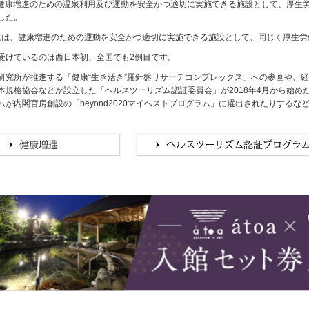
月、健康増進のための温泉利用及び運動を安全かつ適切に実施できる施設として、厚
した。
1月には、健康増進のための運動を安全かつ適切に実施できる施設として、同じく厚生
受けているのは西日本初、全国でも2例目です。
研究所が推進する「健康“生き活き”羅針盤リサーチコンプレックス」への参画や、
本規格協会などが設立した「ヘルスツーリズム認証委員会」が2018年4月から始
ムが内閣官房創設の「beyond2020マイベストプログラム」に選出されたりする