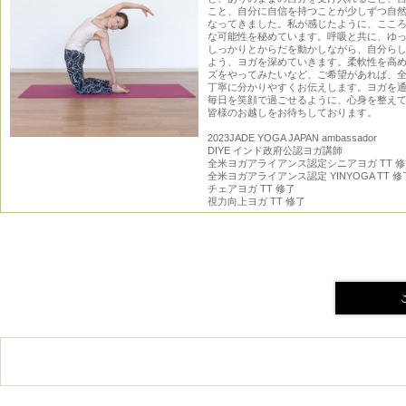
こと、自分に自信を持つことが少しずつ自
なってきました。私が感じたように、ここ
な可能性を秘めています。呼吸と共に、ゆ
しっかりとからだを動かしながら、自分ら
よう、ヨガを深めていきます。柔軟性を高
ズをやってみたいなど、ご希望があれば、
丁寧に分かりやすくお伝えします。ヨガを
毎日を笑顔で過ごせるように、心身を整え
皆様のお越しをお待ちしております。
2023JADE YOGA JAPAN ambassador
DIYE インド政府公認ヨガ講師
全米ヨガアライアンス認定シニアヨガ TT 
全米ヨガアライアンス認定 YINYOGA TT 修
チェアヨガ TT 修了
視力向上ヨガ TT 修了