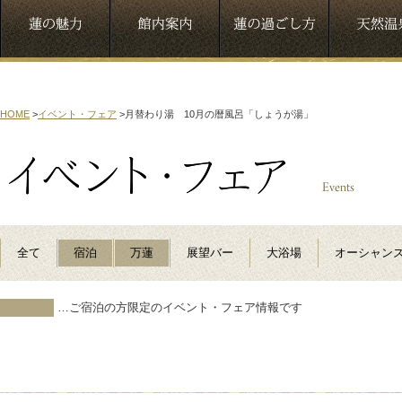
HOME
>
イベント・フェア
>
月替わり湯 10月の暦風呂「しょうが湯」
全て
宿泊
万蓮
展望バー
大浴場
オーシャン
…ご宿泊の方限定のイベント・フェア情報です