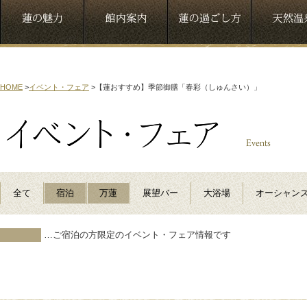
HOME
>
イベント・フェア
>
【蓮おすすめ】季節御膳「春彩（しゅんさい）」
全て
宿泊
万蓮
展望バー
大浴場
オーシャン
…ご宿泊の方限定のイベント・フェア情報です