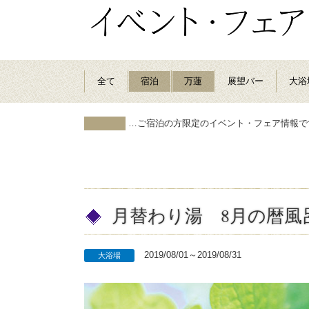
全て
宿泊
万蓮
展望バー
大浴
…ご宿泊の方限定のイベント・フェア情報で
月替わり湯 8月の暦風
2019/08/01～2019/08/31
大浴場