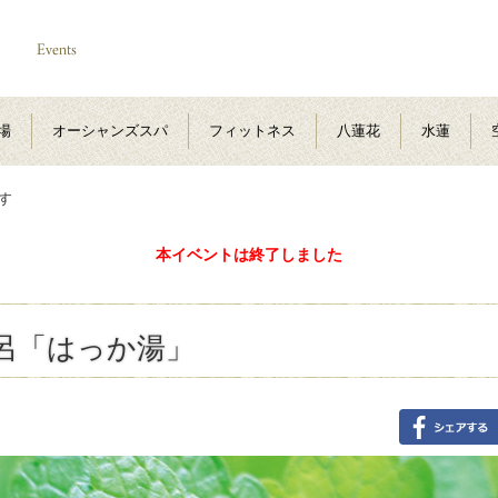
場
オーシャンズスパ
フィットネス
八蓮花
水蓮
す
本イベントは終了しました
呂「はっか湯」