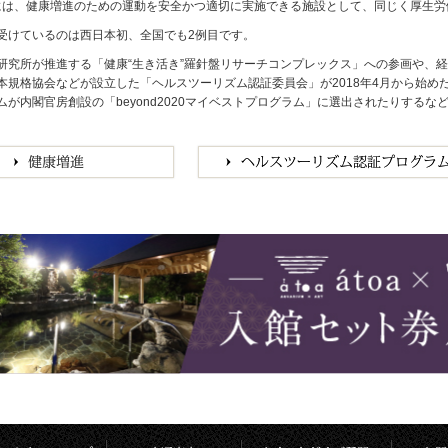
1月には、健康増進のための運動を安全かつ適切に実施できる施設として、同じく厚生
受けているのは西日本初、全国でも2例目です。
研究所が推進する「健康“生き活き”羅針盤リサーチコンプレックス」への参画や、
本規格協会などが設立した「ヘルスツーリズム認証委員会」が2018年4月から始
ムが内閣官房創設の「beyond2020マイベストプログラム」に選出されたりする