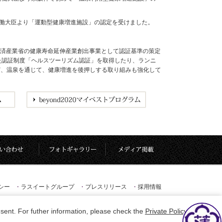
労働大臣より「運動型健康増進施設」の認定を受けました。
経済産業省の健康寿命延伸産業創出事業として認証基準の策定
めた認証制度「ヘルスツーリズム認証」を取得したり、ランニ
など、温泉を通じて、健康増進を後押しする取り組みも強化して
シー
・
ラスイートグループ
・
プレスリリース
・
採用情報
sent. For futher information, please check the
Private Policy
.