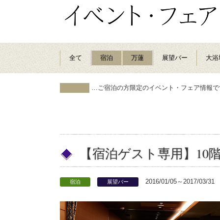
全て
宿泊
万蓮
展望バー
大浴
…ご宿泊の方限定のイベント・フェア情報で
【宿泊ゲスト専用】10階
2016/01/05～2017/03/31
宿泊
展望バー