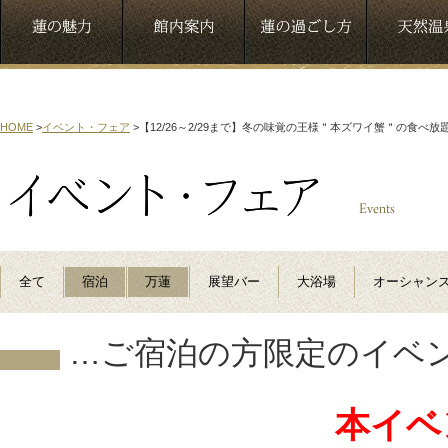
HOME
>
イベント・フェア
>
【12/26～2/29まで】冬の味覚の王様＂本ズワイ蟹＂の食べ
全て
宿泊
万蓮
展望バー
大浴場
オーシャン
…ご宿泊の方限定のイベ
本イベ