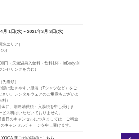
年4月 1日(水)～2021年3月 3日(水)
増進エリア］
タジオ
200円（天然温泉入館料・飲料1杯・InBody測
ウンセリングを含む）
名（先着順）
の際は動きやすい服装（Tシャツなど）をご
ださい。レンタルウェアのご用意もございま
有料）
料金に、別途消費税・入湯税を申し受けま
ービス料はいただいておりません。
日当日のキャンセルにつきましては、ご料金
0％のキャンセルチャージを申し受けます。
N YOGA 蓮ヨガの詳細はこちら