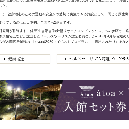
月、健康増進のための温泉利用及び運動を安全かつ適切に実施できる施設として、厚
した。
1月には、健康増進のための運動を安全かつ適切に実施できる施設として、同じく厚生
受けているのは西日本初、全国でも2例目です。
研究所が推進する「健康“生き活き”羅針盤リサーチコンプレックス」への参画や、
本規格協会などが設立した「ヘルスツーリズム認証委員会」が2018年4月から始
ムが内閣官房創設の「beyond2020マイベストプログラム」に選出されたりする