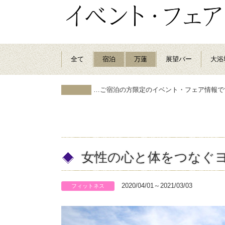
全て
宿泊
万蓮
展望バー
大浴
…ご宿泊の方限定のイベント・フェア情報で
女性の心と体をつなぐヨ
2020/04/01～2021/03/03
フィットネス