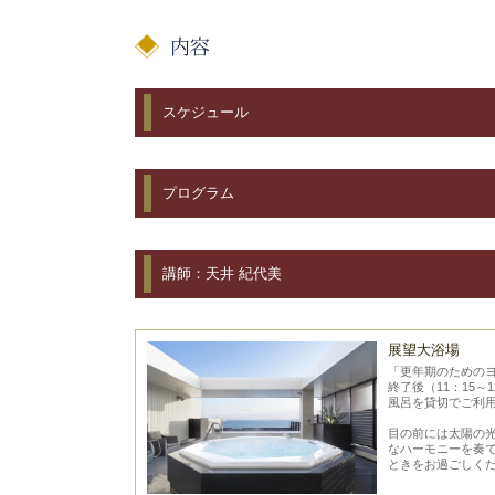
スケジュール
プログラム
講師：天井 紀代美
展望大浴場
「更年期のための
終了後（11：15～
風呂を貸切でご利
目の前には太陽の
なハーモニーを奏
ときをお過ごしく