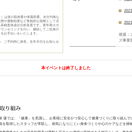
20
ボディ）は体の筋肉量や体脂肪量、水分均衡な
状態や運動効果など客観的な指標として活
20
る高精度体成分分析装置です。更年期ヨガ
カウンセリングを行い、継続してご自身の
するお手伝いをいたします。
後援：
ズ事
め、ご予約時に身長、生年月日をお知らせ
本イベントは終了しました
泉 蓮では、「健康」を意識し、お客様に安全かつ安心して健康づくりに取り組んで
格を取得したスタッフが常駐し、病気になりにくい身体づくりや心のケアなどを積