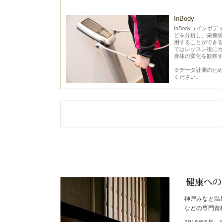
InBody
InBody（イン
どを分析し、栄養
用することができ
ではレッスン後に
身体の変化を観察
※データ計測のた
ください。
神戸みなと温
などの専門資