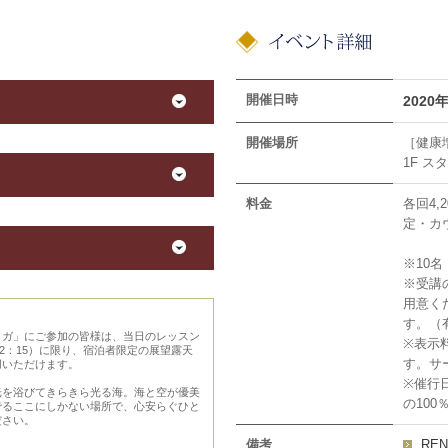
開催日時
2020
開催場所
［健康
1F ス
料金
各回4,
定・カ
※10
※受講
用意く
す。（
ヨガ」にご参加の皆様は、当日のレッスン
※表示
12：15）に限り、宿泊者限定の展望露天
す。サ
用いただけます。
※催行
光を浴びてきらきら光る海。海と空が優美
の10
でるここにしかない場所で、心安らぐひと
ださい。
備考
RE