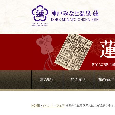
HOME
>
イベント・フェア
>
6月からは淡路産のはもが登場！ライ