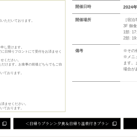
開催日時
2024
開催場所
［宿泊
慮いただいております。
3F 御
1部: 17
2部: 19
を申し受けます。
備考
※その
でに日帰りフロントにて受付をお済ませく
※メニ
ませください。
ます。
用いただけます。お食事の前後どちらでもご自
場合が
だいております。
お済ませください。
だいております。
＜日帰りプラン＞夕食＆日帰り温泉付きプラン