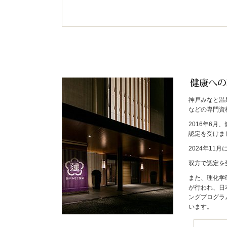
神戸みなと温
などの専門資
2016年6
認定を受けま
2024年1
双方で認定を
また、理化学
が行われ、日
ングプログラ
います。