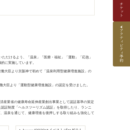
アクティビティ予約
いただけるよう、「温泉」「医療・福祉」「運動」「応急」
極的に実施しています。
生労働大臣より京阪神で初めて「温泉利用型健康増進施設」の
労働大臣より「運動型健康増進施設」の認定を受けました。
経済産業省の健康寿命延伸産業創出事業として認証基準の策定
めた認証制度「ヘルスツーリズム認証」を取得したり、ランニ
など、温泉を通じて、健康増進を後押しする取り組みも強化して