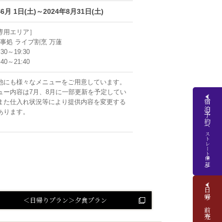
年6月 1日(土)～2024年8月31日(土)
専用エリア］
食事処 ライブ割烹 万蓮
:30～19:30
:40～21:40
他にも様々なメニューをご用意しています。
ュー内容は7月、8月に一部更新を予定してい
また仕入れ状況等により提供内容を変更する
宿泊予約
あります。
(ベストレート保証)
日帰り前売りチケット
＜日帰りプラン＞夕食プラン