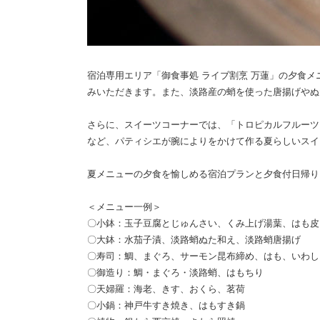
宿泊専用エリア「御食事処 ライブ割烹 万蓮」の夕食
みいただきます。また、淡路産の蛸を使った唐揚げやぬ
さらに、スイーツコーナーでは、「トロピカルフルーツ
など、パティシエが腕によりをかけて作る夏らしいスイ
夏メニューの夕食を愉しめる宿泊プランと夕食付日帰り
＜メニュー一例＞
〇小鉢：玉子豆腐とじゅんさい、くみ上げ湯葉、はも皮
〇大鉢：水茄子漬、淡路蛸ぬた和え、淡路蛸唐揚げ
〇寿司：鯛、まぐろ、サーモン昆布締め、はも、いわし
〇御造り：鯛・まぐろ・淡路蛸、はもちり
〇天婦羅：海老、きす、おくら、茗荷
〇小鍋：神戸牛すき焼き、はもすき鍋