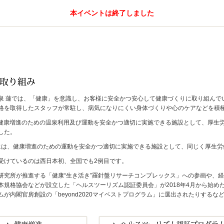
本イベントは終了しました
泉 蓮では、「健康」を意識し、お客様に安全かつ安心して健康づくりに取り組んで
格を取得したスタッフが常駐し、病気になりにくい身体づくりや心のケアなどを積
月、健康増進のための温泉利用及び運動を安全かつ適切に実施できる施設として、厚
した。
1月には、健康増進のための運動を安全かつ適切に実施できる施設として、同じく厚生
受けているのは西日本初、全国でも2例目です。
研究所が推進する「健康“生き活き”羅針盤リサーチコンプレックス」への参画や、
本規格協会などが設立した「ヘルスツーリズム認証委員会」が2018年4月から始
ムが内閣官房創設の「beyond2020マイベストプログラム」に選出されたりする