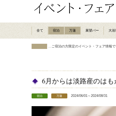
全て
宿泊
万蓮
展望バー
大浴
…ご宿泊の方限定のイベント・フェア情報で
6月からは淡路産のは
2024/06/01～2024/08/31
宿泊
万蓮