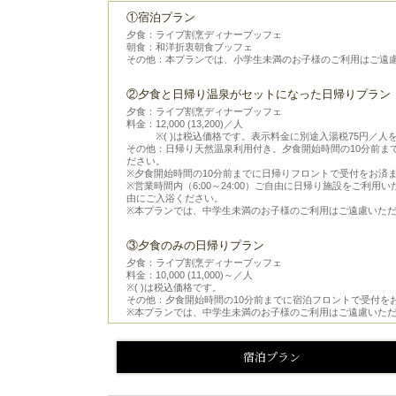
①宿泊プラン
夕食：ライブ割烹ディナーブッフェ
朝食：和洋折衷朝食ブッフェ
その他：本プランでは、小学生未満のお子様のご利用はご遠
②夕食と日帰り温泉がセットになった日帰りプラン
夕食：ライブ割烹ディナーブッフェ
料金：12,000 (13,200)／人
※( )は税込価格です。表示料金に別途入湯税75円／人
その他：日帰り天然温泉利用付き。夕食開始時間の10分前ま
ださい。
※夕食開始時間の10分前までに日帰りフロントで受付をお済
※営業時間内（6:00～24:00）ご自由に日帰り施設をご利
由にご入浴ください。
※本プランでは、中学生未満のお子様のご利用はご遠慮いた
③夕食のみの日帰りプラン
夕食：ライブ割烹ディナーブッフェ
料金：10,000 (11,000)～／人
※( )は税込価格です。
その他：夕食開始時間の10分前までに宿泊フロントで受付を
※本プランでは、中学生未満のお子様のご利用はご遠慮いた
宿泊プラン