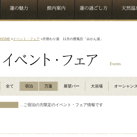
HOME
>
イベント・フェア
>
月替わり湯 11月の暦風呂「みかん湯」
全て
宿泊
万蓮
展望バー
大浴場
オーシャン
…ご宿泊の方限定のイベント・フェア情報です