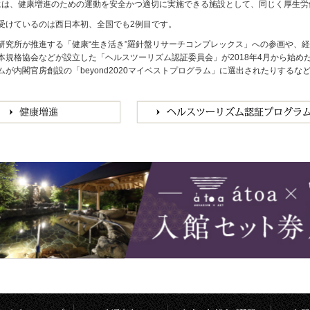
1月には、健康増進のための運動を安全かつ適切に実施できる施設として、同じく厚生
受けているのは西日本初、全国でも2例目です。
研究所が推進する「健康“生き活き”羅針盤リサーチコンプレックス」への参画や、
本規格協会などが設立した「ヘルスツーリズム認証委員会」が2018年4月から始
ムが内閣官房創設の「beyond2020マイベストプログラム」に選出されたりする