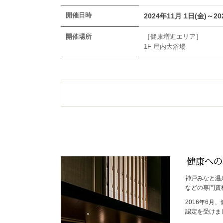
開催日時
2024年11月 1日(金)～20
開催場所
［健康増進エリア］
1F 屋内大浴場
神戸みなと温
などの専門資
2016年6
認定を受けま