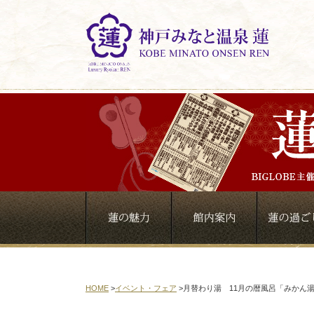
HOME
>
イベント・フェア
>
月替わり湯 11月の暦風呂「みかん