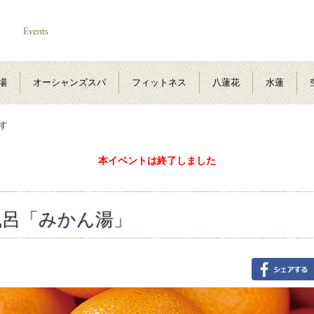
場
オーシャンズスパ
フィットネス
八蓮花
水蓮
す
本イベントは終了しました
風呂「みかん湯」