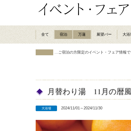
全て
宿泊
万蓮
展望バー
大浴
…ご宿泊の方限定のイベント・フェア情報で
月替わり湯 11月の暦
2024/11/01～2024/11/30
大浴場