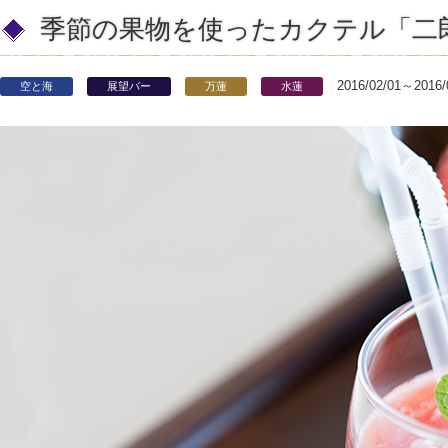
季節の果物を使ったカクテル「二
2016/02/01～2016/
空と海
展望バー
万蓮
水蓮