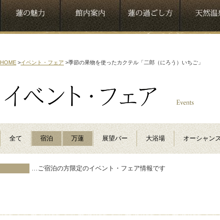
HOME
>
イベント・フェア
>
季節の果物を使ったカクテル「二郎（にろう）いちご」
全て
宿泊
万蓮
展望バー
大浴場
オーシャン
…ご宿泊の方限定のイベント・フェア情報です