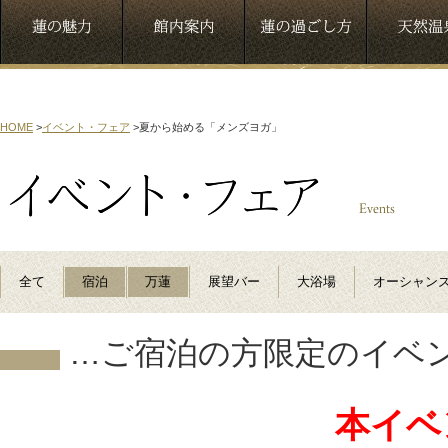
HOME
>
イベント・フェア
>
夏から始める「メンズヨガ」
全て
宿泊
万蓮
展望バー
大浴場
オーシャン
…ご宿泊の方限定のイベ
本イベ