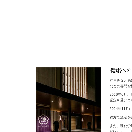
神戸みなと温
などの専門資
2016年6
認定を受けま
2024年1
双方で認定を
また、理化学
が行われ、日