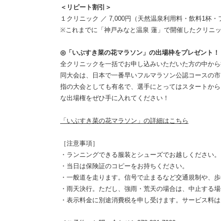
＜リピート割引＞
１クリニック ／ 7,000円（天然温泉利用料・飲料1
※これまでに「神戸みなと温泉 蓮」で開催したクリニ
◎「いぶすき菜の花マラソン」の出場枠をプレゼント！
全クリニックを一括でお申し込みいただいた方の中から
同大会は、日本で一番早いフルマラソン公認コースの市民
指の大会としても有名で、選手にとってはスタートから
な出場権をぜひ手に入れてください！
「いぶすき菜の花マラソン」の詳細はこちら
［注意事項］
・ランニングできる服装とシューズでお越しください。
・当日は保険証のコピーをお持ちください。
・一般道を走ります。信号で止まるなど交通規制や、歩
・雨天決行。ただし、強雨・荒天の場合は、中止する場
・表示料金に別途消費税を申し受けます。サービス料は