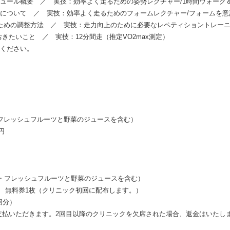
ール概要 ／ 実技：効率よく走るための姿勢レクチャー/1時間ウォーク
ついて ／ 実技：効率よく走るためのフォームレクチャー/フォームを意識
めの調整方法 ／ 実技：走力向上のために必要なレペティショントレー
たいこと ／ 実技：12分間走（推定VO2max測定）
てください。
杯・フレッシュフルーツと野菜のジュースを含む）
円
料1杯・フレッシュフルーツと野菜のジュースを含む）
 無料券1枚（クリニック初回に配布します。）
回分）
支払いただきます。2回目以降のクリニックを欠席された場合、返金はいたし