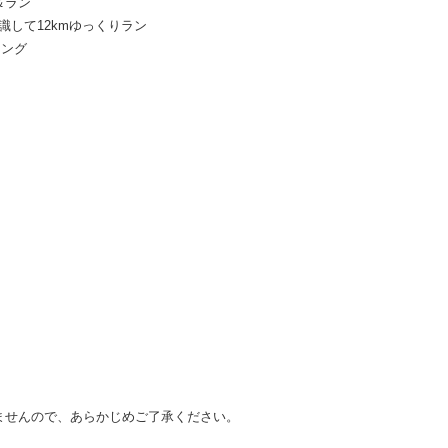
＆ラン
して12kmゆっくりラン
ニング
ませんので、あらかじめご了承ください。