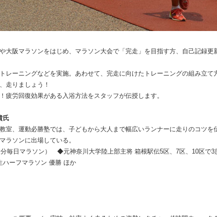
や大阪マラソンをはじめ、マラソン大会で「完走」を目指す方、自己記録更
トレーニングなどを実施。あわせて、完走に向けたトレーニングの組み立て
、走りましょう！
！疲労回復効果がある入浴方法をスタッフが伝授します。
貴氏
教室、運動必勝塾では、子どもから大人まで幅広いランナーに走りのコツを伝
マラソンに出場している。
府大分毎日マラソン） ◆元神奈川大学陸上部主将 箱根駅伝5区、7区、10区で3
羽生ハーフマラソン 優勝 ほか