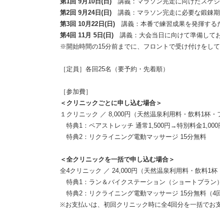
第1回 9月10日(日)
講義：マラソン完走に向けたスケジュ
第2回 9月24日(日)
講義：マラソン完走に必要な鍛錬期に
第3回 10月22日(日)
講義：本番で練習成果を発揮するた
第4回 11月 5日(日)
講義：大会当日に向けて準備しておき
※開始時間の15分前までに、フロントで受け付けをし
［定員］各回25名（要予約・先着順）
［参加費］
＜クリニックごとに申し込む場合＞
１クリニック ／ 8,000円（天然温泉利用料・飲料1
特典1：ペアストレッチ 通常1,500円→特別料金1,000
特典2：リクライニング電動マッサージ 15分無料
＜全クリニックを一括で申し込む場合＞
全4クリニック ／ 24,000円（天然温泉利用料・飲
特典1：ラン＆バイクステーション（ショートプラン）
特典2：リクライニング電動マッサージ 15分無料（4
※お支払いは、初回クリニック時に全4回分を一括でお