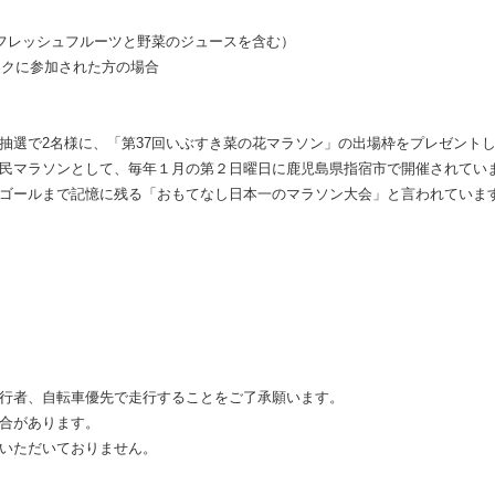
杯・フレッシュフルーツと野菜のジュースを含む）
ックに参加された方の場合
抽選で2名様に、「第37回いぶすき菜の花マラソン」の出場枠をプレゼント
マラソンとして、毎年１月の第２日曜日に鹿児島県指宿市で開催されています。第
ゴールまで記憶に残る「おもてなし日本一のマラソン大会」と言われていま
行者、自転車優先で走行することをご了承願います。
合があります。
いただいておりません。