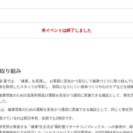
本イベントは終了しました
泉 蓮では、「健康」を意識し、お客様に安全かつ安心して健康づくりに取り組んで
格を取得したスタッフが常駐し、病気になりにくい身体づくりや心のケアなどを積
月、健康増進のための温泉利用及び運動を安全かつ適切に実施できる施設として、厚
した。
1月には、健康増進のための運動を安全かつ適切に実施できる施設として、同じく厚生
受けているのは西日本初、全国でも2例目です。
研究所が推進する「健康“生き活き”羅針盤リサーチコンプレックス」への参画や、
本規格協会などが設立した「ヘルスツーリズム認証委員会」が2018年4月から始