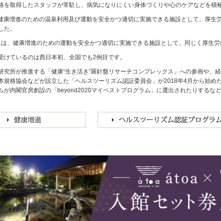
格を取得したスタッフが常駐し、病気になりにくい身体づくりや心のケアなどを積
月、健康増進のための温泉利用及び運動を安全かつ適切に実施できる施設として、厚
した。
1月には、健康増進のための運動を安全かつ適切に実施できる施設として、同じく厚生
受けているのは西日本初、全国でも2例目です。
研究所が推進する「健康“生き活き”羅針盤リサーチコンプレックス」への参画や、
本規格協会などが設立した「ヘルスツーリズム認証委員会」が2018年4月から始
ムが内閣官房創設の「beyond2020マイベストプログラム」に選出されたりする