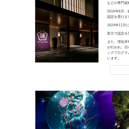
などの専門資
2016年6
認定を受けま
2024年1
双方で認定を
また、理化学
が行われ、日
ングプログラ
います。