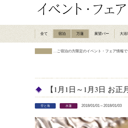
全て
宿泊
万蓮
展望バー
大浴
…ご宿泊の方限定のイベント・フェア情報で
【1月1日～1月3日 お
2018/01/01～2018/01/03
空と海
水蓮