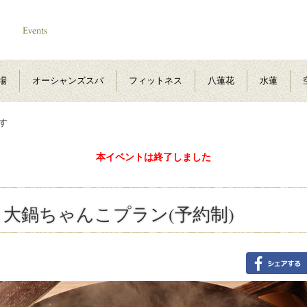
場
オーシャンズスパ
フィットネス
八蓮花
水蓮
す
本イベントは終了しました
大鍋ちゃんこプラン(予約制)