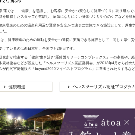
泉 蓮では、「健康」を意識し、お客様に安全かつ安心して健康づくりに取り組んで
格を取得したスタッフが常駐し、病気になりにくい身体づくりや心のケアなどを積
月、健康増進のための温泉利用及び運動を安全かつ適切に実施できる施設として、厚
した。
1月には、健康増進のための運動を安全かつ適切に実施できる施設として、同じく厚生
受けているのは西日本初、全国でも2例目です。
研究所が推進する「健康“生き活き”羅針盤リサーチコンプレックス」への参画や、
本規格協会などが設立した「ヘルスツーリズム認証委員会」が2018年4月から始
ムが内閣官房創設の「beyond2020マイベストプログラム」に選出されたりする