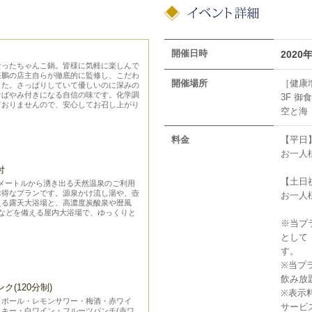
開催日時
2020
なったちゃんこ鍋。皆様に気軽に楽しんで
座鵬の店主自らが徹底的に監修し、こだわ
開催場所
［健康
した。さっぱりしていて優しいのに深みの
けばやみ付きになる自信の味です。化学調
3F 御
ておりませんので、安心してお召し上がり
空と海
料金
【平日
お一人様
付
【土日
50メートルから湧き出る天然温泉のご利用
お得なプランです。源泉かけ流し湯や、壺
お一人様
える露天大浴場と、高濃度炭酸泉や暦風
ナなどを備える屋内大浴場で、ゆっくりと
※当プ
として
す。
※当プ
飲み放
(120分制)
※表示
イボール・レモンサワー・梅酒・赤ワイ
サービ
キー・白ワイン・フルーツパンチ(赤ワ