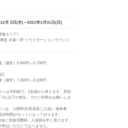
年12月 3日(木)～2021年1月31日(日)
増進エリア］
食事処 水蓮 / 3F リラクゼーションラウンジ
】
［通常］6,800円→5,700円
祝】
［通常］7,200円→6,100円
ランは予約制で、2名様から承ります。原則
「4人以下の単位」でのご利用をお願いしま
ランは、入館料(天然温泉ご入浴)・御食事・
題(2時間)がセットになっております。
料金に別途消費税・入湯税を申し受けます。
ス料はいただいておりません。