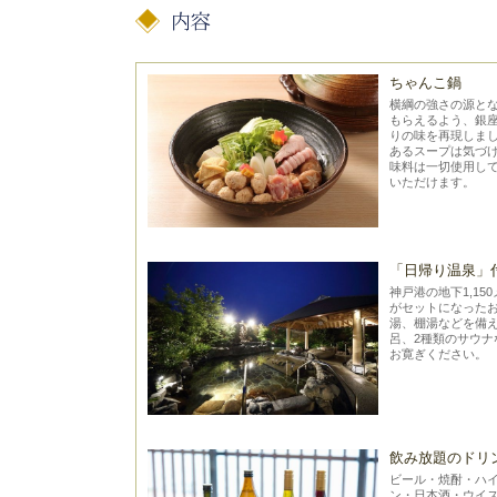
ちゃんこ鍋
横綱の強さの源と
もらえるよう、銀
りの味を再現しま
あるスープは気づ
味料は一切使用し
いただけます。
「日帰り温泉」
神戸港の地下1,1
がセットになった
湯、棚湯などを備
呂、2種類のサウ
お寛ぎください。
飲み放題のドリンク
ビール・焼酎・ハ
ン・日本酒・ウイス