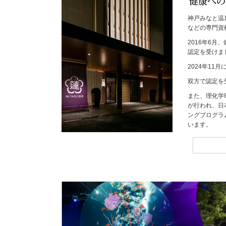
神戸みなと温
などの専門資
2016年6
認定を受けま
2024年1
双方で認定を
また、理化学
が行われ、日
ングプログラ
います。