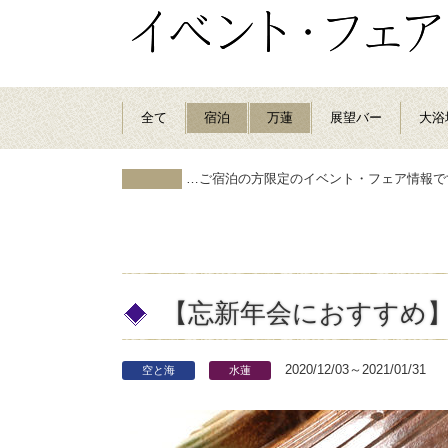
全て
宿泊
万蓮
展望バー
大浴
…ご宿泊の方限定のイベント・フェア情報で
【忘新年会におすすめ】
2020/12/03～2021/01/31
空と海
水蓮