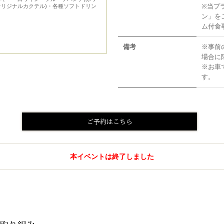
※当プラ
リジナルカクテル)・各種ソフトドリン
ン」をご
ム付食
備考
※事前
場合に
※お車
す。
ご予約はこちら
本イベントは終了しました