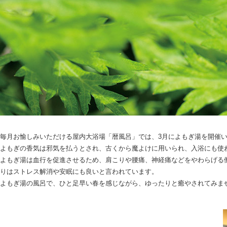
毎月お愉しみいただける屋内大浴場「暦風呂」では、3月によもぎ湯を開催
よもぎの香気は邪気を払うとされ、古くから魔よけに用いられ、入浴にも使
よもぎ湯は血行を促進させるため、肩こりや腰痛、神経痛などをやわらげる
りはストレス解消や安眠にも良いと言われています。
よもぎ湯の風呂で、ひと足早い春を感じながら、ゆったりと癒やされてみま