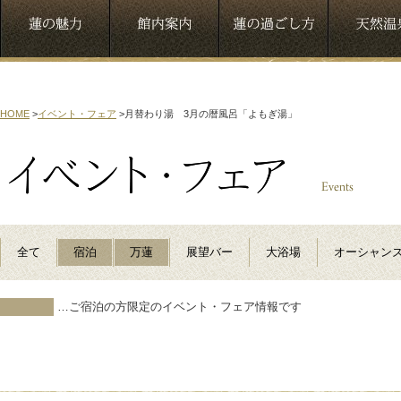
HOME
>
イベント・フェア
>
月替わり湯 3月の暦風呂「よもぎ湯」
全て
宿泊
万蓮
展望バー
大浴場
オーシャン
…ご宿泊の方限定のイベント・フェア情報です