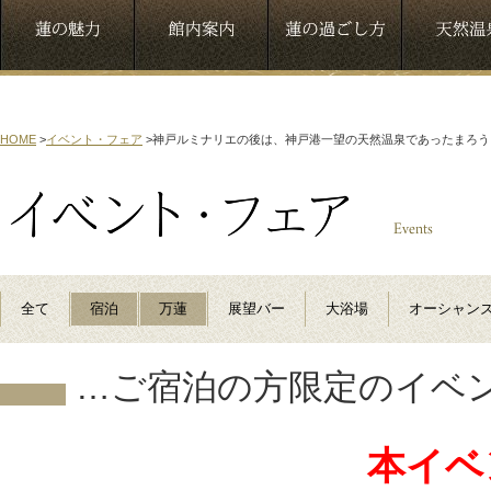
HOME
>
イベント・フェア
>
神戸ルミナリエの後は、神戸港一望の天然温泉であったまろう
全て
宿泊
万蓮
展望バー
大浴場
オーシャン
…ご宿泊の方限定のイベ
本イベ