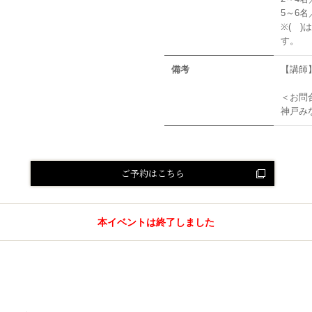
5～6名／2
※( 
す。
備考
【講師】
＜お問
神戸み
ご予約はこちら
本イベントは終了しました