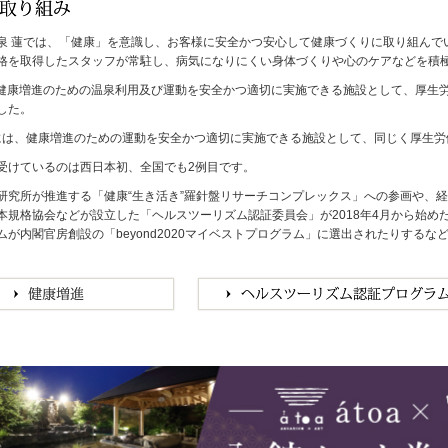
泉 蓮では、「健康」を意識し、お客様に安全かつ安心して健康づくりに取り組んで
格を取得したスタッフが常駐し、病気になりにくい身体づくりや心のケアなどを積
月、健康増進のための温泉利用及び運動を安全かつ適切に実施できる施設として、厚
した。
1月には、健康増進のための運動を安全かつ適切に実施できる施設として、同じく厚生
受けているのは西日本初、全国でも2例目です。
研究所が推進する「健康“生き活き”羅針盤リサーチコンプレックス」への参画や、
本規格協会などが設立した「ヘルスツーリズム認証委員会」が2018年4月から始
ムが内閣官房創設の「beyond2020マイベストプログラム」に選出されたりする