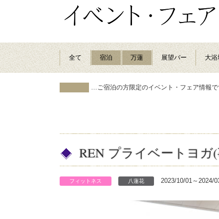
全て
宿泊
万蓮
展望バー
大浴
…ご宿泊の方限定のイベント・フェア情報で
REN プライベートヨガ
2023/10/01～2024/0
フィットネス
八蓮花