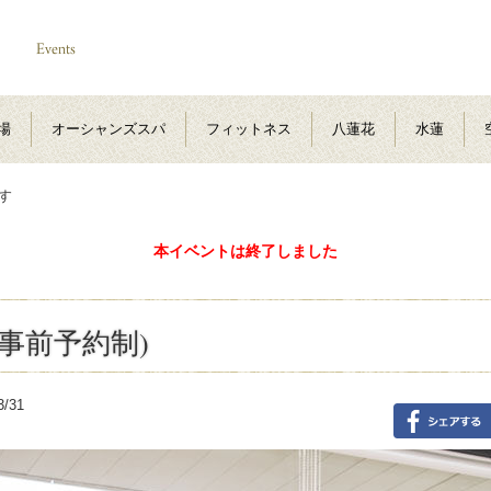
場
オーシャンズスパ
フィットネス
八蓮花
水蓮
す
本イベントは終了しました
(事前予約制)
3/31