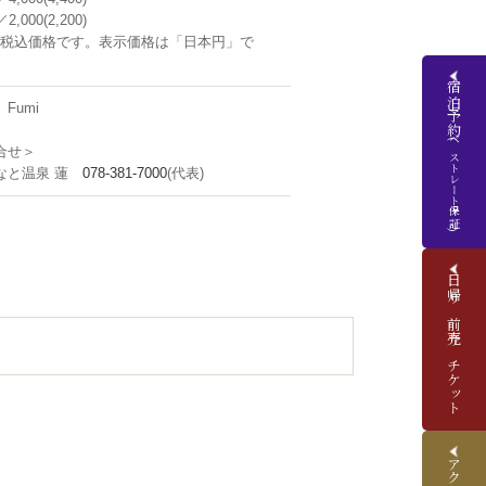
,000(2,200)
)は税込価格です。表示価格は「日本円」で
宿泊予約
Fumi
(ベストレート保証)
合せ＞
なと温泉 蓮
078-381-7000
(代表)
日帰り前売りチケット