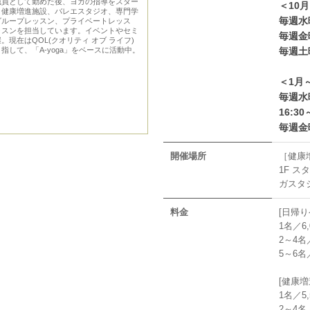
職員として勤めた後、ヨガの指導をスター
＜10
、健康増進施設、バレエスタジオ、専門学
毎週水曜
グループレッスン、プライベートレッス
ッスンを担当しています。イベントやセミ
毎週金曜
現在はQOL(クオリティ オブ ライフ)
指して、「A-yoga」をベースに活動中。
毎週土曜
＜1月
毎週水曜
16:30
毎週金曜
開催場所
［健康
1F ス
ガスタ
料金
[日帰
1名／6,0
2～4名／4
5～6名／2
[健康増
1名／5,5
2～4名／4