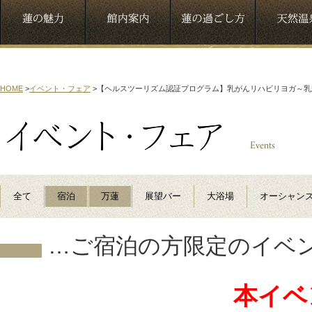
HOME
>
イベント・フェア
>
【ヘルスツーリズム認証プログラム】乳がんリハビリヨガ～乳
全て
宿泊
万蓮
展望バー
大浴場
オーシャン
…ご宿泊の方限定のイベ
本イベ