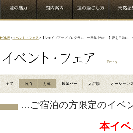
HOME
>
イベント・フェア
>
【シェイプアッププログラム～一日集中Ver.～】夏を目前に
全て
宿泊
万蓮
展望バー
大浴場
オーシャン
…ご宿泊の方限定のイベ
本イベ