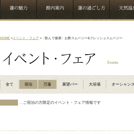
HOME
>
イベント・フェア
>
〈飲んで健康〉お酢スムージー&フレッシュスムージー
全て
宿泊
万蓮
展望バー
大浴場
オーシャン
…ご宿泊の方限定のイベント・フェア情報です