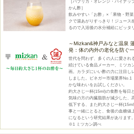
［パプリカ・オレンジ・パイナッ
かん酢］
飲みやすい「お酢」×「果物・野
クで湯あがりすっきり！ジュース
るので入浴後の水分補給にピッタ
～Mizkan&神戸みなと温泉 
発：体の内外の老化を防ぐ
世代を問わず、多くの人に愛され
続けている食品メーカー、ミツカ
画。カラダにいい酢の力に注目し
しました。ビネガー市場業界No.1
かな味わいをお試しください。
約大さじ一杯(15ml)の食酢を毎
気味の方の内臓脂肪が減少した、
低下する、また約大さじ一杯(15m
事と一緒にとると、食後の血糖値
になるという研究結果があります
※1 ミツカン調べ