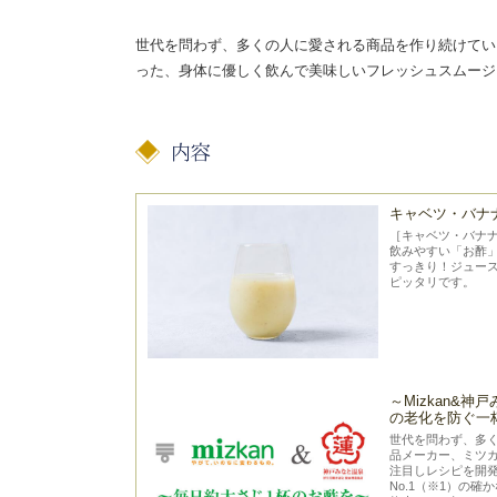
世代を問わず、多くの人に愛される商品を作り続けてい
った、身体に優しく飲んで美味しいフレッシュスムージ
キャベツ・バナ
［キャベツ・バナナ
飲みやすい「お酢
すっきり！ジュー
ピッタリです。
～Mizkan&
の老化を防ぐ一
世代を問わず、多
品メーカー、ミツ
注目しレシピを開
No.1（※1）の