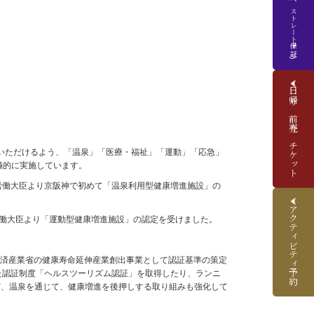
(ベストレート保証)
日帰り前売りチケット
いただけるよう、「温泉」「医療・福祉」「運動」「応急」
極的に実施しています。
生労働大臣より京阪神で初めて「温泉利用型健康増進施設」の
アクティビティ予約
労働大臣より「運動型健康増進施設」の認定を受けました。
経済産業省の健康寿命延伸産業創出事業として認証基準の策定
めた認証制度「ヘルスツーリズム認証」を取得したり、ランニ
など、温泉を通じて、健康増進を後押しする取り組みも強化して