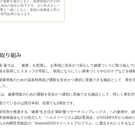
ml)の食酢を毎日とると、肥満気味の方の内
、高めの血圧が低下する、また約大さじ一
酢を食事と一緒にとると、食後の血糖値上昇が
う研究結果があります。
泉 蓮では、「健康」を意識し、お客様に安全かつ安心して健康づくりに取り組んで
格を取得したスタッフが常駐し、病気になりにくい身体づくりや心のケアなどを積
月、健康増進のための温泉利用及び運動を安全かつ適切に実施できる施設として、厚
した。
1月には、健康増進のための運動を安全かつ適切に実施できる施設として、同じく厚生
受けているのは西日本初、全国でも2例目です。
研究所が推進する「健康“生き活き”羅針盤リサーチコンプレックス」への参画や、
本規格協会などが設立した「ヘルスツーリズム認証委員会」が2018年4月から始
ムが内閣官房創設の「beyond2020マイベストプログラム」に選出されたりする