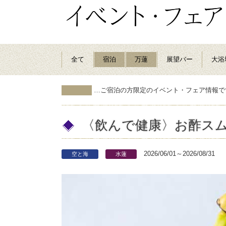
全て
宿泊
万蓮
展望バー
大浴
…ご宿泊の方限定のイベント・フェア情報で
〈飲んで健康〉お酢ス
2026/06/01～2026/08/31
空と海
水蓮