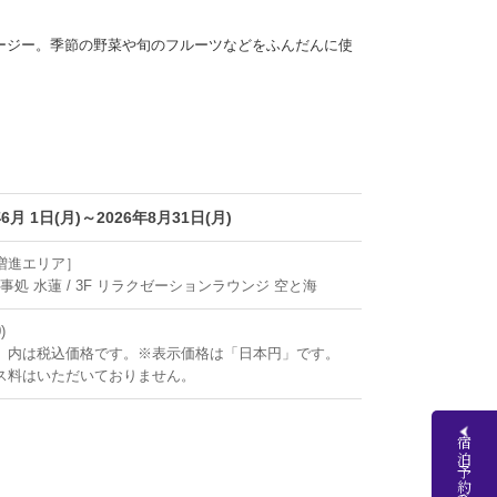
ージー。季節の野菜や旬のフルーツなどをふんだんに使
年6月 1日(月)～2026年8月31日(月)
増進エリア］
食事処 水蓮 / 3F リラクゼーションラウンジ 空と海
)
）内は税込価格です。※表示価格は「日本円」です。
ス料はいただいておりません。
宿泊予約