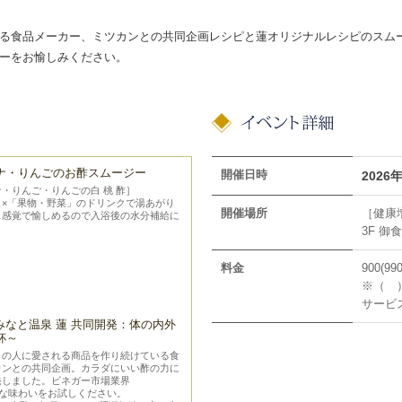
る食品メーカー、ミツカンとの共同企画レシピと蓮オリジナルレシピのスム
ーをお愉しみください。
ナ・りんごのお酢スムージー
開催日時
2026
・りんご・りんごの白 桃 酢］
」×「果物・野菜」のドリンクで湯あがり
開催場所
［健康
ス感覚で愉しめるので入浴後の水分補給に
3F 御
料金
900(990
※（ 
サービ
神戸みなと温泉 蓮 共同開発：体の内外
杯～
くの人に愛される商品を作り続けている食
カンとの共同企画。カラダにいい酢の力に
発しました。ビネガー市場業界
確かな味わいをお試しください。