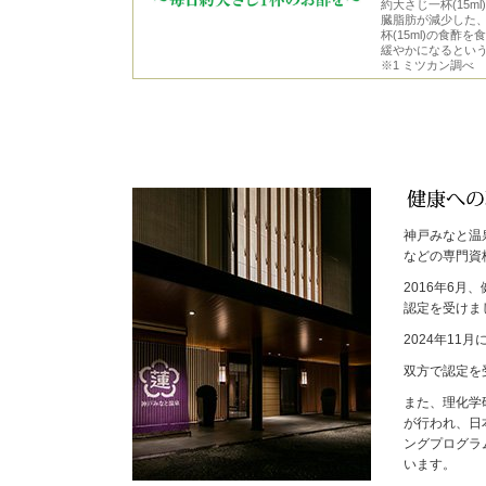
約大さじ一杯(15
臓脂肪が減少した
杯(15ml)の食
緩やかになるとい
※1 ミツカン調べ
神戸みなと温
などの専門資
2016年6
認定を受けま
2024年1
双方で認定を
また、理化学
が行われ、日
ングプログラ
います。