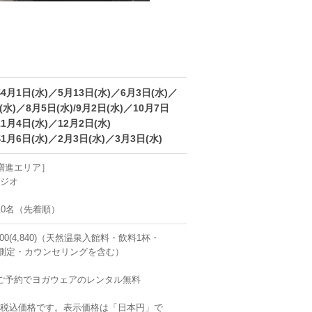
年4月1日(水)／5月13日(水)／6月3日(水)／
(水)／8月5日(水)/9月2日(水)／10月7日
11月4日(水)／12月2日(水)
年1月6日(水)／2月3日(水)／3月3日(水)
増進エリア］
タジオ
10名（先着順）
400(4,840)（天然温泉入館料・飲料1杯・
dy測定・カウンセリングを含む）
】
ご予約でヨガウェアのレンタル無料
)は税込価格です。表示価格は「日本円」で