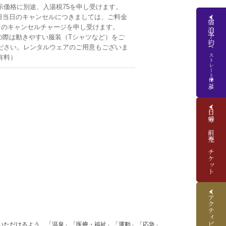
示価格に別途、入湯税75を申し受けます。
日当日のキャンセルにつきましては、ご料金
宿泊予約
0％のキャンセルチャージを申し受けます。
の際は動きやすい服装（Tシャツなど）をご
ださい。レンタルウェアのご用意もございま
(ベストレート保証)
有料）
日帰り前売りチケット
アクティビティ予約
いただけるよう、「温泉」「医療・福祉」「運動」「応急」