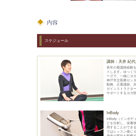
スケジュール
講師：天井 紀代
長年の看護師経験
トします。ゆっく
ーズで、一緒にヨ
神戸市立医療センタ
勤務、正看護師、
ガインストラクター
サポートするヨガ
InBody
InBody（イン
どを分析し、栄養
用することができ
ではレッスン後に
身体の変化を観察