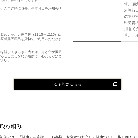
す。表
め、ご予約時に身長、生年月日をお知らせ
※催行
の10
※受講
用意く
のレッスン終了後（11:15～12:15）に
す。（
の展望露天風呂を貸切でご利用いただけま
光を浴びてきらきら光る海。海と空が優美
でるここにしかない場所で、心安らぐひと
ださい。
ご予約はこちら
泉 蓮では、「健康」を意識し、お客様に安全かつ安心して健康づくりに取り組んで