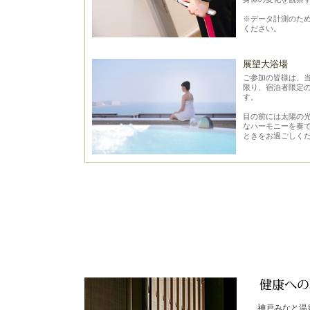
※データ計測のた
ください。
展望大浴場
ご参加の皆様は、当日
限り、宿泊者限定
す。
目の前には太陽の
なハーモニーを奏
ときをお過ごしく
神戸みなと温