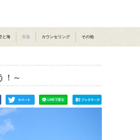
空と海
美蓮
カウンセリング
その他
う！～