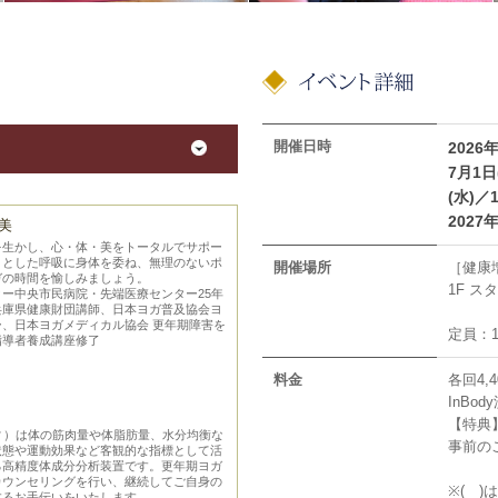
開催日時
2026
7月1日
(水)／
2027
美
を生かし、心・体・美をトータルでサポー
りとした呼吸に身体を委ね、無理のないポ
開催場所
［健康
ガの時間を愉しみましょう。
1F ス
ー中央市民病院・先端医療センター25年
兵庫県健康財団講師、日本ヨガ普及協会ヨ
、日本ヨガメディカル協会 更年期障害を
定員：
指導者養成講座修了
料金
各回4,
InBo
【特典
ボディ）は体の筋肉量や体脂肪量、水分均衡な
事前の
状態や運動効果など客観的な指標として活
る高精度体成分分析装置です。更年期ヨガ
カウンセリングを行い、継続してご自身の
※( 
するお手伝いをいたします。