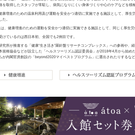
格を取得したスタッフが常駐し、病気になりにくい身体づくりや心のケアなどを積
月、健康増進のための温泉利用及び運動を安全かつ適切に実施できる施設として、厚
した。
1月には、健康増進のための運動を安全かつ適切に実施できる施設として、同じく厚生
受けているのは西日本初、全国でも2例目です。
研究所が推進する「健康“生き活き”羅針盤リサーチコンプレックス」への参画や、
本規格協会などが設立した「ヘルスツーリズム認証委員会」が2018年4月から始
ムが内閣官房創設の「beyond2020マイベストプログラム」に選出されたりする