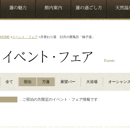
HOME
>
イベント・フェア
>
月替わり湯 12月の暦風呂「柚子湯」
全て
宿泊
万蓮
展望バー
大浴場
オーシャン
…ご宿泊の方限定のイベント・フェア情報です